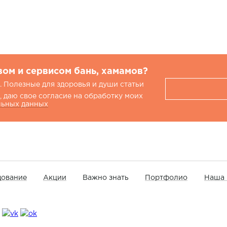
вом и сервисом бань, хамамов?
 Полезные для здоровья и души статьи
 даю свое согласие на обработку моих
льных данных
ование
Акции
Важно знать
Портфолио
Наша 
: